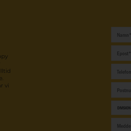
appy
r
lltid
e.
r vi