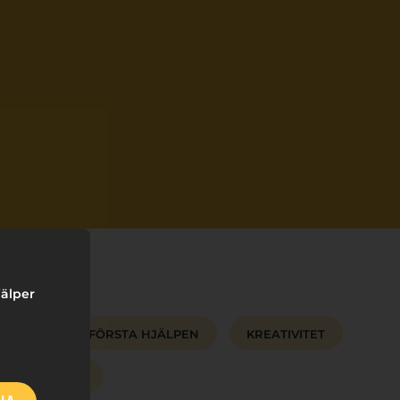
jälper
HYGIEN
FÖRSTA HJÄLPEN
KREATIVITET
NG
FILM