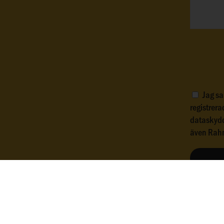
Jag sa
registrera
dataskydd
även Rah