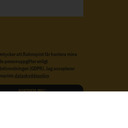
mtycker att Rahmqvist får hantera mina
de personuppgifter enligt
sförordningen (GDPR). Jag accepterar
mqvists
dataskyddspolicy