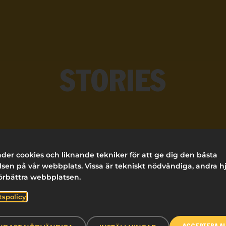
STORIES
der cookies och liknande tekniker för att ge dig den bästa
FILTRERA
sen på vår webbplats. Vissa är tekniskt nödvändiga, andra h
förbättra webbplatsen.
ERGONOMI
INFORMATION & SKYLTNING
HÄLSA & 
tspolicy
HÅLLBARHET
PRESENTATIONS
ORGANISERI