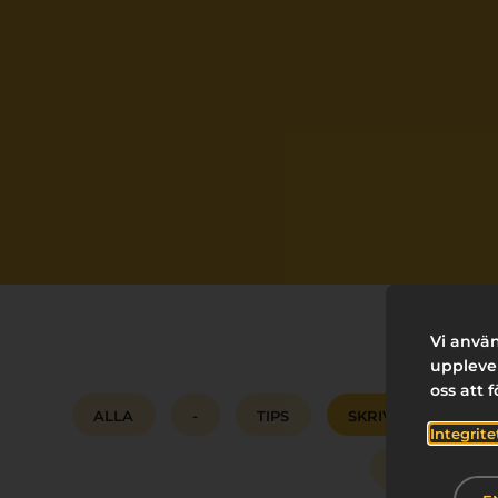
Vi använ
upplevel
oss att 
ALLA
-
TIPS
SKRIVANDE
Integrite
BRANDING