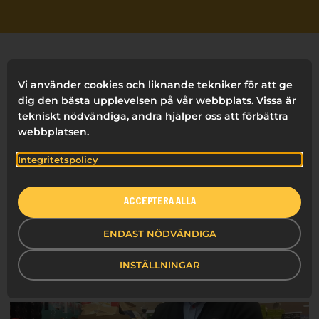
FILTRERA
Vi använder cookies och liknande tekniker för att ge
dig den bästa upplevelsen på vår webbplats. Vissa är
ALLA
-
TIPS
SKRIVANDE
tekniskt nödvändiga, andra hjälper oss att förbättra
webbplatsen.
ERGONOMI
INFORMATION & SKYLTNING
Integritetspolicy
HÄLSA & HYGIEN
FÖRSTA HJÄLPEN
KREATIVITET
ACCEPTERA ALLA
BRANDING
HÅLLBARHET
PRESENTATIONS
ENDAST NÖDVÄNDIGA
ORGANISERING
FILM
INSTÄLLNINGAR