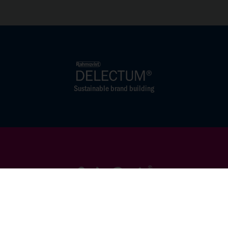
Sustainable brand building
Love to be Creative