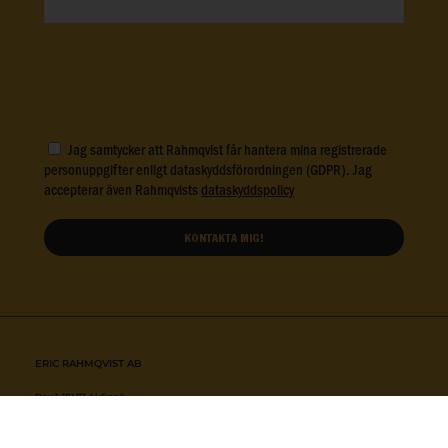
Jag samtycker att Rahmqvist får hantera mina registrerade
personuppgifter enligt dataskyddsförordningen (GDPR). Jag
accepterar även Rahmqvists
dataskyddspolicy
ERIC RAHMQVIST AB