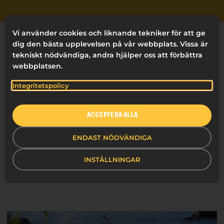
Vi använder cookies och liknande tekniker för att ge
dig den bästa upplevelsen på vår webbplats. Vissa är
tekniskt nödvändiga, andra hjälper oss att förbättra
FILTRERA
webbplatsen.
ALLA
-
TIPS
SKRIVANDE
Integritetspolicy
ERGONOMI
INFORMATION & SKYLTNING
ACCEPTERA ALLA
HÄLSA & HYGIEN
FÖRSTA HJÄLPEN
KREATIVITET
ENDAST NÖDVÄNDIGA
BRANDING
HÅLLBARHET
PRESENTATIONS
INSTÄLLNINGAR
ORGANISERING
FILM