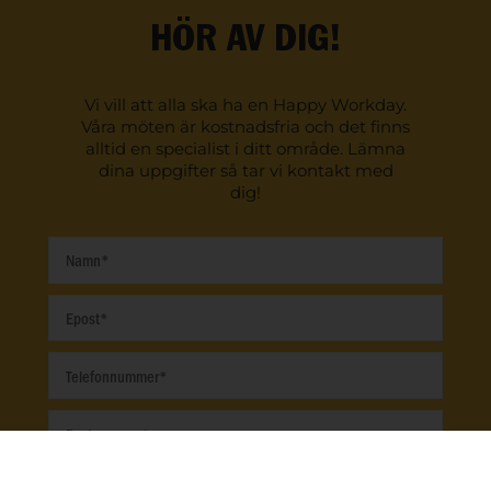
HÖR AV DIG!
Vi vill att alla ska ha en Happy Workday.
Våra möten är kostnadsfria och det finns
alltid en specialist i ditt område. Lämna
dina uppgifter så tar vi kontakt med
dig!