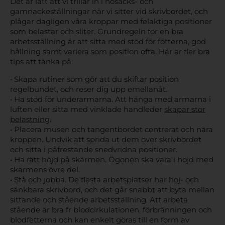
Det är lätt att vi trillar in i hösäcks- och
gamnackeställningar när vi sitter vid skrivbordet, och
plågar dagligen våra kroppar med felaktiga positioner
som belastar och sliter. Grundregeln för en bra
arbetsställning är att sitta med stöd för fötterna, god
hållning samt variera som position ofta. Här är fler bra
tips att tänka på:
• Skapa rutiner som gör att du skiftar position
regelbundet, och reser dig upp emellanåt.
• Ha stöd för underarmarna. Att hänga med armarna i
luften eller sitta med vinklade handleder
skapar stor
belastning
.
• Placera musen och tangentbordet centrerat och nära
kroppen. Undvik att sprida ut dem över skrivbordet
och sitta i påfrestande snedvridna positioner.
• Ha rätt höjd på skärmen. Ögonen ska vara i höjd med
skärmens övre del.
• Stå och jobba. De flesta arbetsplatser har höj- och
sänkbara skrivbord, och det går snabbt att byta mellan
sittande och stående arbetsställning. Att arbeta
stående är bra fr blodcirkulationen, förbränningen och
blodfetterna och kan enkelt göras till en form av