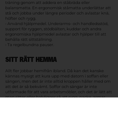
träning genom att addera en ståbräda eller
balansmatta. En ergonomisk ståmatta underlättar att
stå och jobba under längre perioder och avlastar knä,
höfter och rygg.
• Använd hjälpmedel. Underarms- och handledsstöd,
support för ryggen, stödbälten, kuddar och andra
ergonomiska hjälpmedel avlastar och hjälper till att
behålla rätt sittställning.
• Ta regelbundna pauser.
SITT RÄTT HEMMA
Allt fler jobbar hemifrån ibland. Då kan det kanske
kännas mysigt att kura upp med datorn i soffan eller
sängen, men det är inte alltid kroppen håller med om
att det är så bekvämt. Soffor och sängar är inte
utformade för att vara arbetsmöbler, och det är lätt att
man sitter eller halvligger så att rygg, nacke, armar
och ben kröks och belastas. Ta med de goda
ergonomiska vanorna från arbetsplatsen, och anpassa
arbetspositionen hemma efter dem.