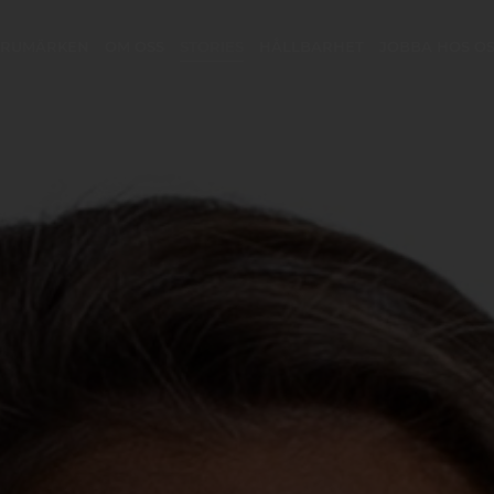
ARUMÄRKEN
OM OSS
STORIES
HÅLLBARHET
JOBBA HOS O