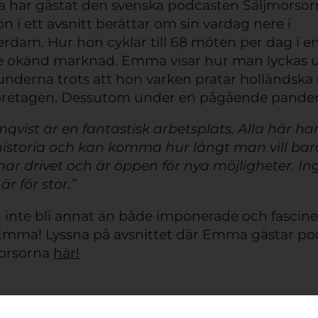
har gästat den svenska podcasten Säljmorsor
n i ett avsnitt berättar om sin vardag nere i
rdam. Hur hon cyklar till 68 möten per dag i en
 okänd marknad. Emma visar hur man lyckas 
underna trots att hon varken pratar holländska e
öretagen. Dessutom under en pågående pande
qvist är en fantastisk arbetsplats. Alla här ha
historia och kan komma hur långt man vill bar
ar drivet och är öppen för nya möjligheter. In
r för stor.”
n inte bli annat än både imponerade och fascin
Emma! Lyssna på avsnittet där Emma gästar p
orsorna
här!