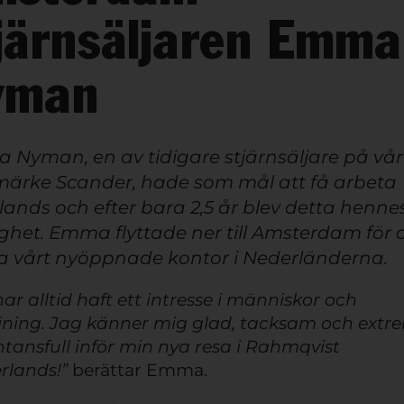
järnsäljaren Emma
yman
Nyman, en av tidigare stjärnsäljare på vår
ärke Scander, hade som mål att få arbeta
ands och efter bara 2,5 år blev detta henne
ighet. Emma flyttade ner till Amsterdam för 
a vårt nyöppnade kontor i Nederländerna.
ar alltid haft ett intresse i människor och
ljning. Jag känner mig glad, tacksam och extr
ntansfull inför min nya resa i Rahmqvist
rlands!”
berättar Emma.