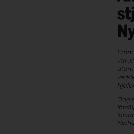
st
N
Emma 
varum
utoml
verkl
hjälp
“Jag h
försä
förvä
Nethe