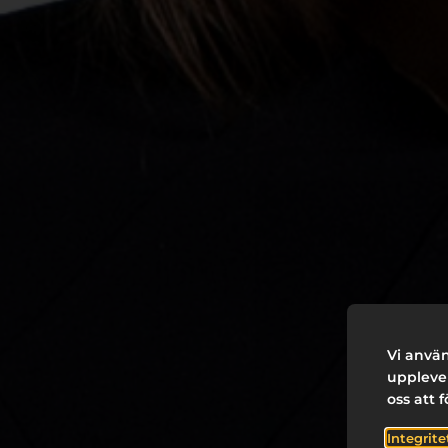
Vi använ
upplevel
oss att 
Integrite