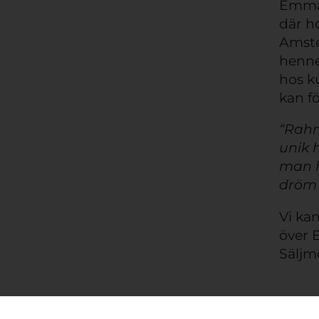
Emma 
där ho
Amste
henne
hos k
kan f
“Rahm
unik 
man h
dröm ä
Vi ka
över 
Säljm