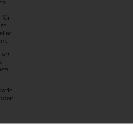
na
 för
ute
ller
mi.
r en
a
gen
erade
odden