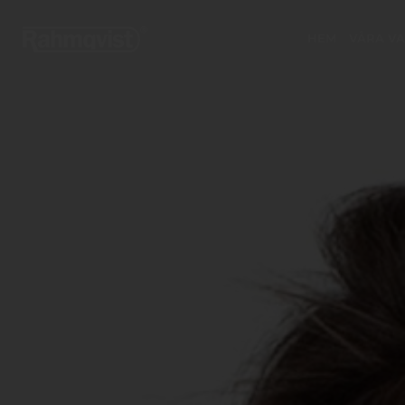
HEM
VÅRA V