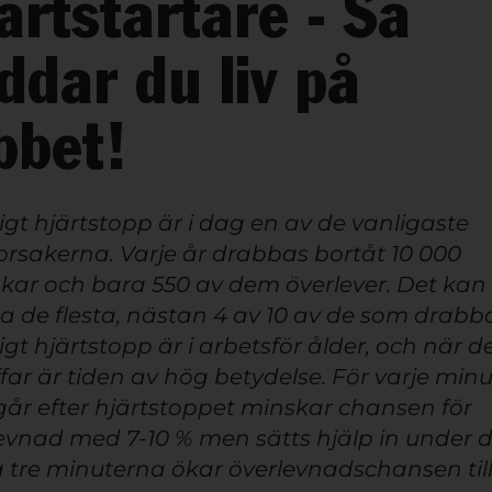
ärtstartare - Så
ddar du liv på
bbet!
ligt hjärtstopp är i dag en av de vanligaste
rsakerna. Varje år drabbas bortåt 10 000
kar och bara 550 av dem överlever. Det kan
 de flesta, nästan 4 av 10 av de som drabb
ligt hjärtstopp är i arbetsför ålder, och när de
ffar är tiden av hög betydelse. För varje minu
år efter hjärtstoppet minskar chansen för
evnad med 7-10 % men sätts hjälp in under 
a tre minuterna ökar överlevnadschansen til