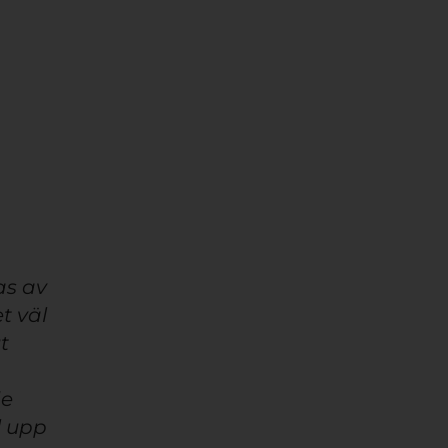
as av
t väl
t
de
l upp