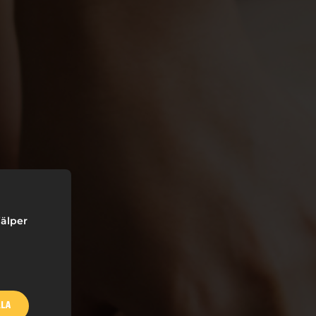
jälper
LLA