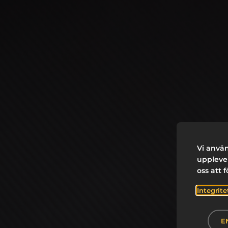
Vi använ
upplevel
oss att 
Integrite
E