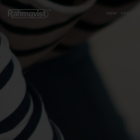
HEM
VÅRA V