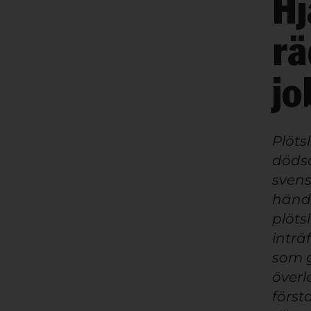
Hj
rä
jo
Plöts
dödso
svens
hända
plöts
inträ
som g
överl
först