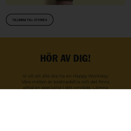
TILLBAKA TILL STORIES
HÖR AV DIG!
Vi vill att alla ska ha en Happy Workday.
Våra möten är kostnadsfria och det finns
alltid en specialist i ditt område. Lämna
dina uppgifter så tar vi kontakt med
dig!